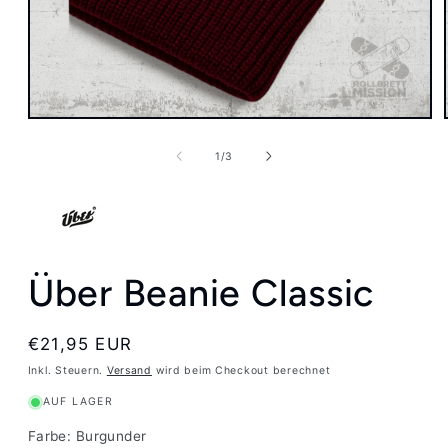
Medien
1
in
von
1
/
3
Modal
öffnen
Über Beanie Classic
Normaler
€21,95 EUR
Preis
Inkl. Steuern.
Versand
wird beim Checkout berechnet
AUF LAGER
Farbe:
Burgunder