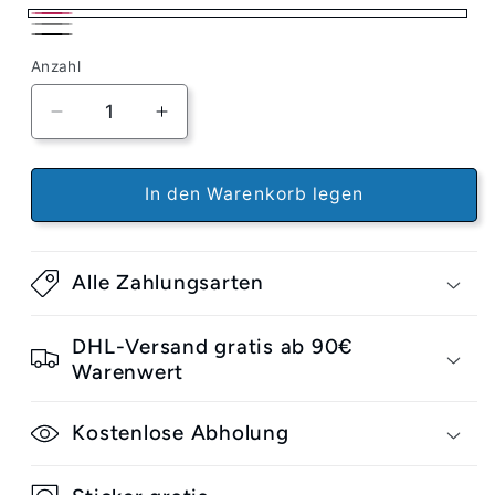
Burgunder
Grau
Schwarz
Anzahl
Verringere
Erhöhe
die
die
Menge
Menge
für
für
In den Warenkorb legen
Über
Über
Beanie
Beanie
Classic
Classic
Alle Zahlungsarten
DHL-Versand gratis ab 90€
Warenwert
Kostenlose Abholung