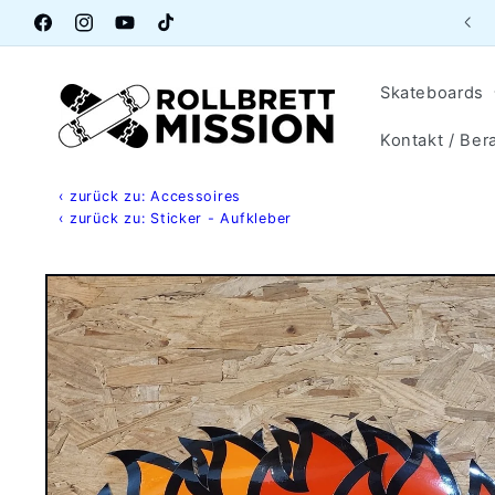
Direkt
Aktuelle Öffnungszeiten Lagerverkauf
zum
Facebook
Instagram
YouTube
TikTok
Inhalt
Skateboards
Kontakt / Ber
‹ zurück zu: Accessoires
‹ zurück zu: Sticker - Aufkleber
Zu
Produktinformationen
springen