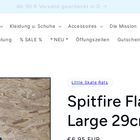
Ab 90 € Versand geschenkt in D
Kleidung u. Schuhe
Accessoires
Die Mission
atung
% SALE %
* NEU *
Öffungszeiten
Gutschei
Little Skate Rats
Spitfire 
Large 29
Normaler
€6,95 EUR