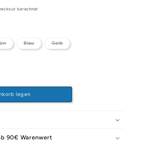
heckout berechnet
Variante
Variante
Variante
rün
Blau
Gelb
ausverkauft
ausverkauft
ausverkauft
oder
oder
oder
nicht
nicht
nicht
verfügbar
verfügbar
verfügbar
nkorb legen
 ab 90€ Warenwert