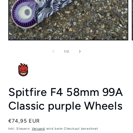
Medien
1
in
von
1
/
3
Modal
öffnen
Spitfire F4 58mm 99A
Classic purple Wheels
Normaler
€74,95 EUR
Preis
Inkl. Steuern.
Versand
wird beim Checkout berechnet