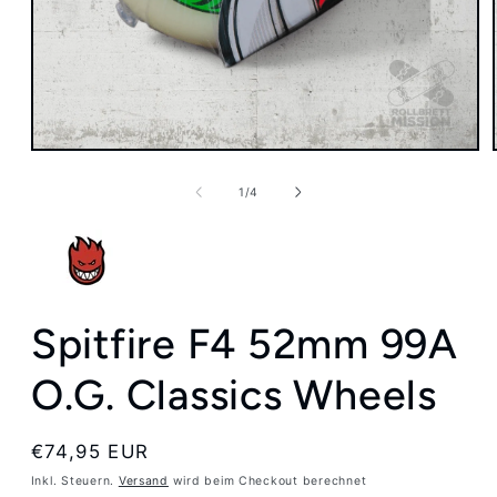
Medien
1
in
von
1
/
4
Modal
öffnen
Spitfire F4 52mm 99A
O.G. Classics Wheels
Normaler
€74,95 EUR
Preis
Inkl. Steuern.
Versand
wird beim Checkout berechnet