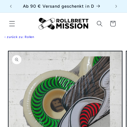
Direkt
{{currency}}{{discount}} undefined
uf
Ab 90 € Versand geschenkt in D
zum
Inhalt
View Cart
Warenkorb
‹ zurück zu: Rollen
duktinformationen
ingen