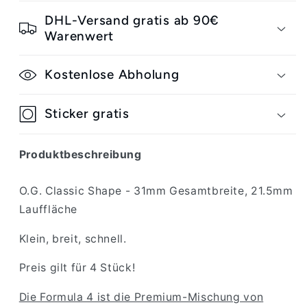
O.G.
O.G.
Classics
Classics
DHL-Versand gratis ab 90€
Wheels
Wheels
Warenwert
Kostenlose Abholung
Sticker gratis
Produktbeschreibung
O.G. Classic Shape - 31mm Gesamtbreite, 21.5mm
Lauffläche
Klein, breit, schnell.
Preis gilt für 4 Stück!
Die Formula 4 ist die Premium-Mischung von