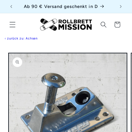
Direkt
{{currency}}{{discount}} undefined
uf
Ab 90 € Versand geschenkt in D
zum
Inhalt
View Cart
Warenkorb
‹ zurück zu: Achsen
duktinformationen
ingen