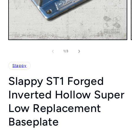
Medien
1
in
von
1
/
3
Modal
öffnen
Slappy
Slappy ST1 Forged
Inverted Hollow Super
Low Replacement
Baseplate