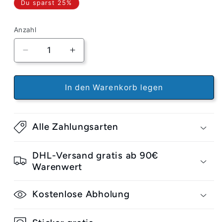
Du sparst 25%
Anzahl
Verringere
Erhöhe
die
die
Menge
Menge
für
für
In den Warenkorb legen
Slappy
Slappy
Rails
Rails
Red
Red
Alle Zahlungsarten
Lines
Lines
DHL-Versand gratis ab 90€
Warenwert
Kostenlose Abholung