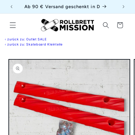
Direkt
{{currency}}{{discount}} undefined
uf
Ab 90 € Versand geschenkt in D
zum
Inhalt
View Cart
Warenkorb
‹ zurück zu: Outlet SALE
‹ zurück zu: Skateboard Kleinteile
duktinformationen
ingen