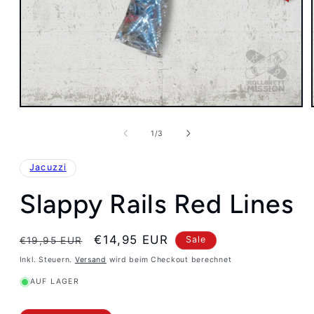
Medien
1
in
von
1
/
3
Modal
öffnen
Jacuzzi
Slappy Rails Red Lines
Normaler
Verkaufspreis
€14,95 EUR
Sale
€19,95 EUR
Preis
Inkl. Steuern.
Versand
wird beim Checkout berechnet
AUF LAGER