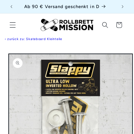
Direkt
{{currency}}{{discount}} undefined
uf
Ab 90 € Versand geschenkt in D
zum
Inhalt
View Cart
Warenkorb
‹ zurück zu: Skateboard Kleinteile
duktinformationen
ingen