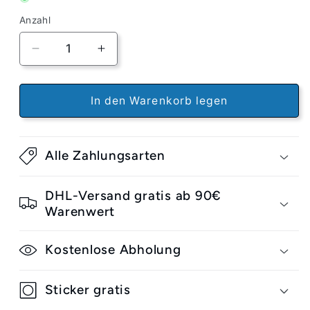
Anzahl
Verringere
Erhöhe
die
die
Menge
Menge
für
für
In den Warenkorb legen
Slappy
Slappy
Inverted
Inverted
Hollow
Hollow
Alle Zahlungsarten
Ultra
Ultra
Low
Low
Kingpins
Kingpins
DHL-Versand gratis ab 90€
Set
Set
Warenwert
Kostenlose Abholung
Sticker gratis