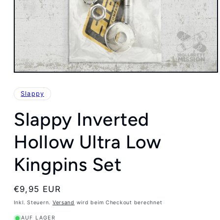
Medien
1
in
Slappy
Modal
öffnen
Slappy Inverted
Hollow Ultra Low
Kingpins Set
Normaler
€9,95 EUR
Preis
Inkl. Steuern.
Versand
wird beim Checkout berechnet
AUF LAGER