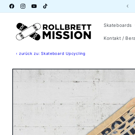
Direkt
Aktuelle Öffnungszeiten Lagerverkauf
zum
Facebook
Instagram
YouTube
TikTok
Inhalt
Skateboards
Kontakt / Ber
‹ zurück zu: Skateboard Upcycling
Zu
Produktinformationen
springen