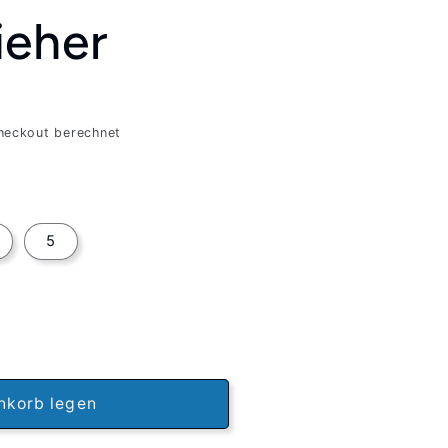
ieher
heckout berechnet
5
nkorb legen