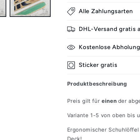
Rollbrett
Rollbrett
Alle Zahlungsarten
Mission
Mission
3D
3D
Upcycling
Upcycling
DHL-Versand gratis
Schuhlöffel
Schuhlöffel
XL
XL
Kostenlose Abholun
Skateboard
Skateboard
Schuhanzieher
Schuhanzieh
Sticker gratis
Produktbeschreibung
Preis gilt für
einen
der abge
Variante 1-5 von oben bis 
Ergonomischer Schuhlöffel
Deck!