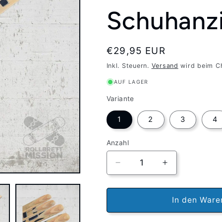
Schuhanz
Normaler
€29,95 EUR
Preis
Inkl. Steuern.
Versand
wird beim C
AUF LAGER
Variante
1
2
3
4
Anzahl
Verringere
Erhöhe
die
die
Menge
Menge
für
für
In den Ware
Skateback
Skateback
x
x