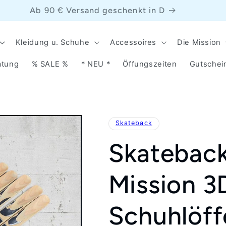
Ab 90 € Versand geschenkt in D
Kleidung u. Schuhe
Accessoires
Die Mission
atung
% SALE %
* NEU *
Öffungszeiten
Gutschei
Skateback
Skateback
Mission 3
Schuhlöff