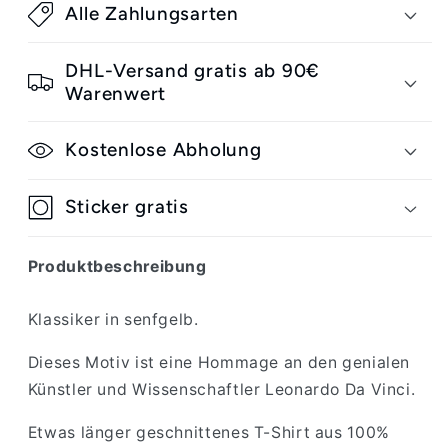
Alle Zahlungsarten
Vitruvian
Vitruvian
T-
T-
Shirt
Shirt
DHL-Versand gratis ab 90€
mustard
mustard
Warenwert
Kostenlose Abholung
Sticker gratis
Produktbeschreibung
Klassiker in senfgelb.
Dieses Motiv ist eine Hommage an den genialen
Künstler und Wissenschaftler Leonardo Da Vinci.
Etwas länger geschnittenes T-Shirt aus 100%