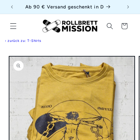
Direkt
{{currency}}{{discount}} undefined
uf
Ab 90 € Versand geschenkt in D
zum
Inhalt
View Cart
Warenkorb
‹ zurück zu: T-Shirts
duktinformationen
ingen