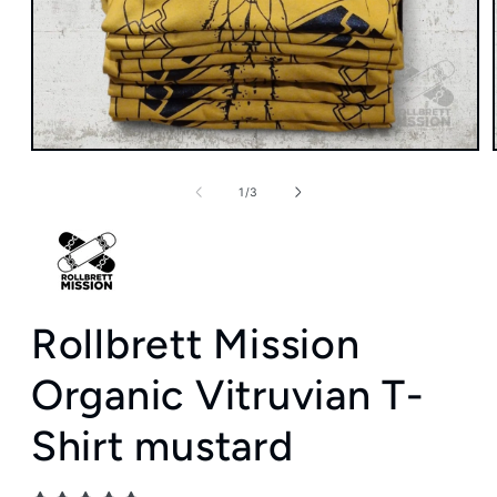
Medien
1
in
von
1
/
3
Modal
öffnen
Rollbrett Mission
Organic Vitruvian T-
Shirt mustard