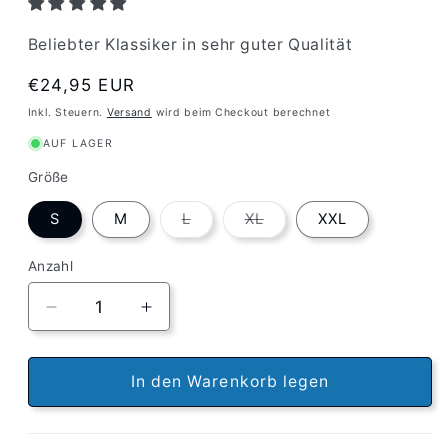
Beliebter Klassiker in sehr guter Qualität
Normaler
€24,95 EUR
Preis
Inkl. Steuern.
Versand
wird beim Checkout berechnet
AUF LAGER
Größe
Variante
Variante
S
M
L
XL
XXL
ausverkauft
ausverkauft
oder
oder
nicht
nicht
Anzahl
verfügbar
verfügbar
Verringere
Erhöhe
die
die
Menge
Menge
für
für
In den Warenkorb legen
Rollbrett
Rollbrett
Mission
Mission
Organic
Organic