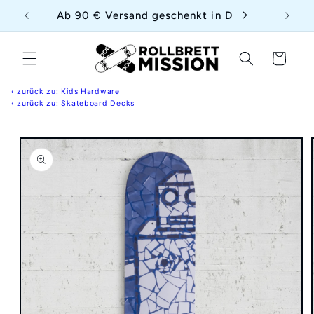
Direkt
{{currency}}{{discount}} undefined
uf
Ab 90 € Versand geschenkt in D
zum
Inhalt
View Cart
Warenkorb
‹ zurück zu: Kids Hardware
‹ zurück zu: Skateboard Decks
duktinformationen
ingen