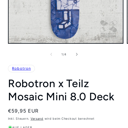
Medien
1
in
von
1
/
4
Modal
öffnen
Robotron
Robotron x Teilz
Mosaic Mini 8.0 Deck
Normaler
€59,95 EUR
Preis
Inkl. Steuern.
Versand
wird beim Checkout berechnet
AUF LAGER