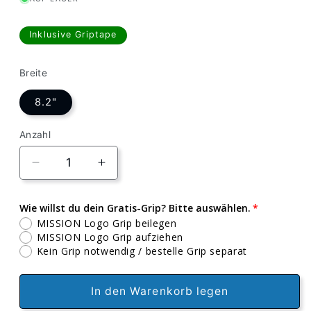
Inklusive Griptape
Breite
8.2"
Anzahl
Verringere
Erhöhe
die
die
Menge
Menge
Wie willst du dein Gratis-Grip? Bitte auswählen.
für
für
MISSION Logo Grip beilegen
Robotron
Robotron
MISSION Logo Grip aufziehen
x
x
Kein Grip notwendig / bestelle Grip separat
Teilz
Teilz
Mosaic
Mosaic
Mini
Mini
In den Warenkorb legen
8.0
8.0