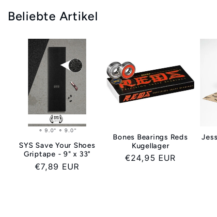
Beliebte Artikel
⚬ 9.0" ⚬ 9.0"
Bones Bearings Reds
Jess
SYS Save Your Shoes
Kugellager
Griptape - 9" x 33"
Normaler
€24,95 EUR
Normaler
€7,89 EUR
Preis
Preis