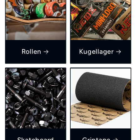
Rollen
Kugellager
Skateboard
Griptape