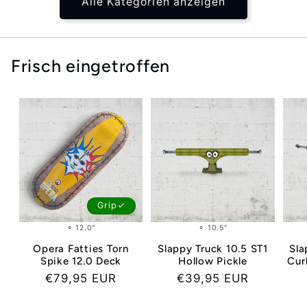
Alle Kategorien anzeigen
Frisch eingetroffen
Grip✓
⚬ 12.0"
⚬ 10.5"
Opera Fatties Torn
Slappy Truck 10.5 ST1
Sla
Spike 12.0 Deck
Hollow Pickle
Cur
Normaler
€79,95 EUR
Normaler
€39,95 EUR
Preis
Preis