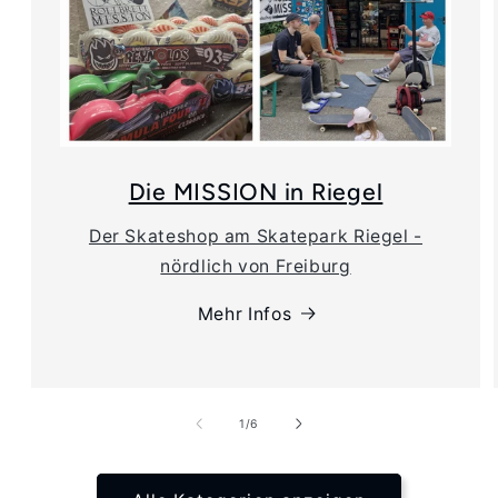
Die MISSION in Riegel
Der Skateshop am Skatepark Riegel -
nördlich von Freiburg
Mehr Infos
von
1
/
6