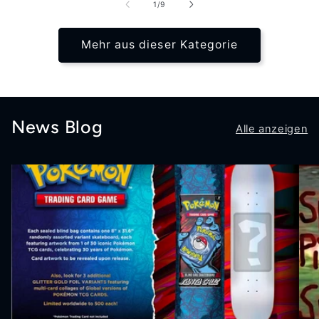
von
1
/
9
Mehr aus dieser Kategorie
News Blog
Alle anzeigen