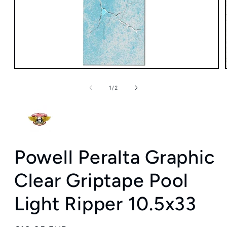
Medien
1
in
von
1
/
2
Modal
öffnen
Powell Peralta Graphic
Clear Griptape Pool
Light Ripper 10.5x33