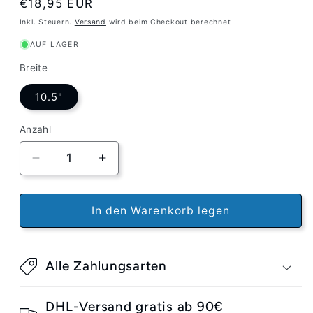
Normaler
€18,95 EUR
Preis
Inkl. Steuern.
Versand
wird beim Checkout berechnet
AUF LAGER
Breite
10.5"
Anzahl
Verringere
Erhöhe
die
die
Menge
Menge
für
für
In den Warenkorb legen
Powell
Powell
Peralta
Peralta
Graphic
Graphic
Alle Zahlungsarten
Clear
Clear
Griptape
Griptape
Pool
Pool
DHL-Versand gratis ab 90€