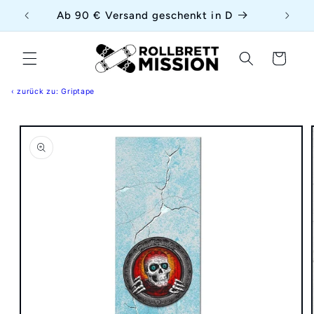
Direkt
{{currency}}{{discount}} undefined
uf
Ab 90 € Versand geschenkt in D
zum
Inhalt
View Cart
Warenkorb
‹ zurück zu: Griptape
duktinformationen
ingen