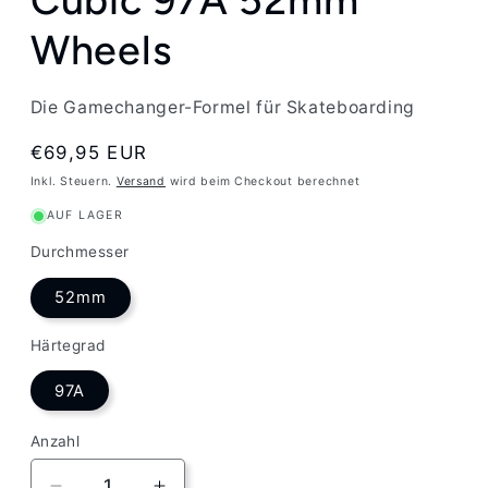
Wheels
Die Gamechanger-Formel für Skateboarding
Normaler
€69,95 EUR
Preis
Inkl. Steuern.
Versand
wird beim Checkout berechnet
AUF LAGER
Durchmesser
52mm
Härtegrad
97A
Anzahl