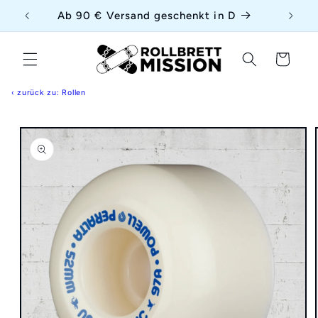
Direkt
{{currency}}{{discount}} undefined
uf
Ab 90 € Versand geschenkt in D
zum
Inhalt
View Cart
Warenkorb
‹ zurück zu: Rollen
duktinformationen
ingen