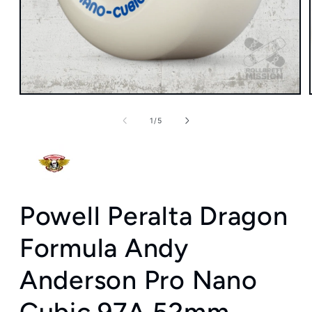
Medien
1
in
von
1
/
5
Modal
öffnen
Powell Peralta Dragon
Formula Andy
Anderson Pro Nano
Cubic 97A 52mm