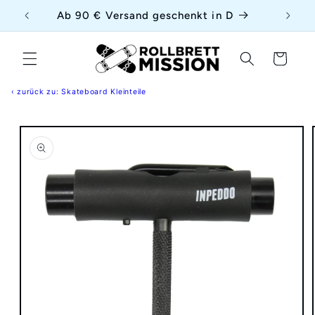
Direkt
{{currency}}{{discount}} undefined
uf
Ab 90 € Versand geschenkt in D
zum
Inhalt
View Cart
Warenkorb
‹ zurück zu: Skateboard Kleinteile
duktinformationen
ingen