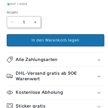
AUF LAGER
Anzahl
Verringere
Erhöhe
die
die
Menge
Menge
für
für
In den Warenkorb legen
Inpeddo
Inpeddo
Premium
Premium
T-
T-
Alle Zahlungsarten
Tool
Tool
black
black
Werkzeug
Werkzeug
DHL-Versand gratis ab 90€
Warenwert
Kostenlose Abholung
Sticker gratis