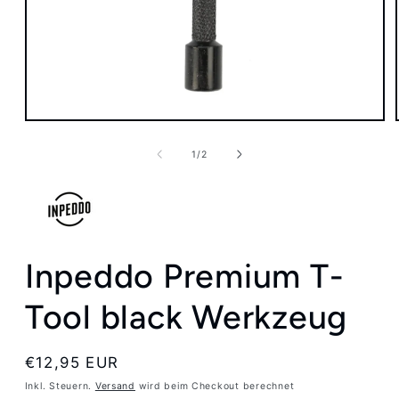
Medien
1
in
von
1
/
2
Modal
öffnen
Inpeddo Premium T-
Tool black Werkzeug
Normaler
€12,95 EUR
Preis
Inkl. Steuern.
Versand
wird beim Checkout berechnet