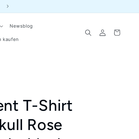
{{currency}}{{discount}}
📞 WhatsApp Live Beratung
undefined
View Cart
Newsblog
Einloggen
Warenkorb
n kaufen
nt T-Shirt
kull Rose