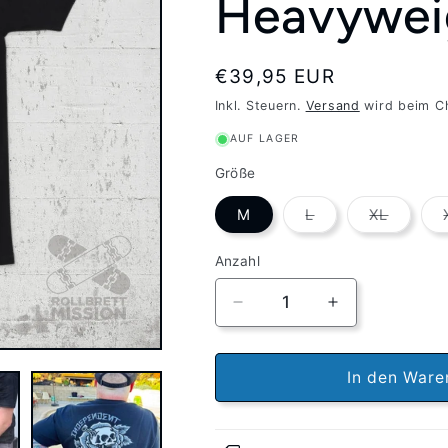
Heavywei
Normaler
€39,95 EUR
Preis
Inkl. Steuern.
Versand
wird beim C
AUF LAGER
Größe
Variante
Variant
M
L
XL
ausverkauft
ausverk
oder
oder
nicht
nicht
Anzahl
verfügbar
verfügb
Verringere
Erhöhe
die
die
Menge
Menge
für
für
In den Ware
Independent
Independent
T-
T-
Shirt
Shirt