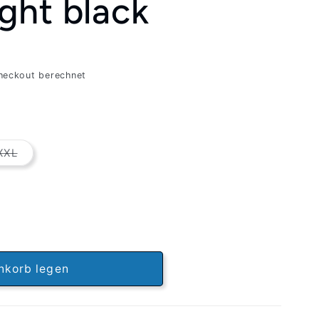
ght black
heckout berechnet
e
Variante
XXL
auft
ausverkauft
oder
nicht
ar
verfügbar
nkorb legen