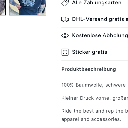
Alle Zahlungsarten
Dressen
Dressen
Skull
Skull
Rose
Rose
DHL-Versand gratis
Heavyweight
Heavyweight
black
black
Kostenlose Abholun
Sticker gratis
Produktbeschreibung
100% Baumwolle, schwere 
Kleiner Druck vorne, große
Ride the best and rep the 
apparel and accessories.