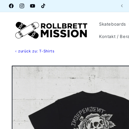
Direkt
Aktuelle Öffnungszeiten Lagerverkauf
zum
Facebook
Instagram
YouTube
TikTok
Inhalt
Skateboards
Kontakt / Ber
‹ zurück zu: T-Shirts
Zu
Produktinformationen
springen