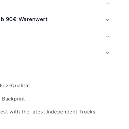
 ab 90€ Warenwert
g
6oz-Qualität
r Backprint
best with the latest Independent Trucks