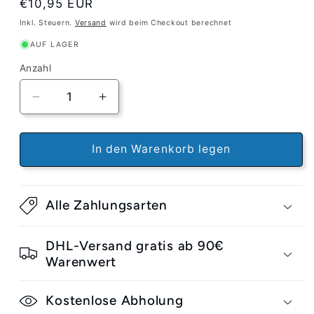
Normaler
€10,95 EUR
Preis
Inkl. Steuern.
Versand
wird beim Checkout berechnet
AUF LAGER
Anzahl
Verringere
Erhöhe
die
die
Menge
Menge
für
für
In den Warenkorb legen
Independent
Independent
Original
Original
Cushions
Cushions
Alle Zahlungsarten
Super
Super
Soft
Soft
88A
88A
DHL-Versand gratis ab 90€
Warenwert
Kostenlose Abholung