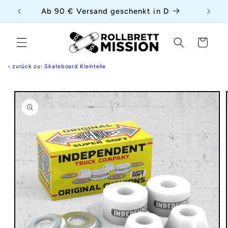
Direkt
{{currency}}{{discount}} undefined
uf
Ab 90 € Versand geschenkt in D
zum
Inhalt
View Cart
Warenkorb
‹ zurück zu: Skateboard Kleinteile
duktinformationen
ingen