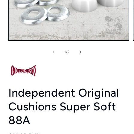
Medien
1
in
von
1
/
2
Modal
öffnen
Independent Original
Cushions Super Soft
88A