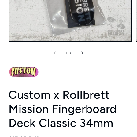
Medien
1
in
von
1
/
3
Modal
öffnen
Custom x Rollbrett
Mission Fingerboard
Deck Classic 34mm