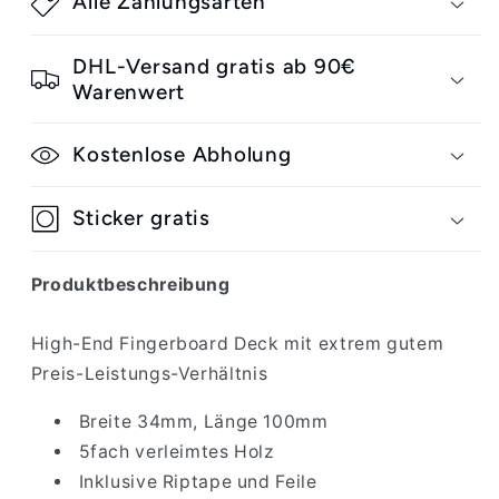
Alle Zahlungsarten
Mission
Mission
Fingerboard
Fingerboard
Deck
Deck
DHL-Versand gratis ab 90€
Classic
Classic
Warenwert
34mm
34mm
Kostenlose Abholung
Sticker gratis
Produktbeschreibung
High-End Fingerboard Deck mit extrem gutem
Preis-Leistungs-Verhältnis
Breite 34mm, Länge 100mm
5fach verleimtes Holz
Inklusive Riptape und Feile