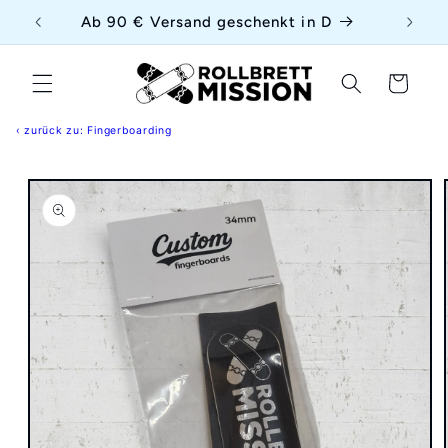
Direkt
{{currency}}{{discount}} undefined
uf
Ab 90 € Versand geschenkt in D
zum
Inhalt
View Cart
Warenkorb
‹ zurück zu: Fingerboarding
duktinformationen
ingen