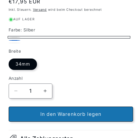
Normaler
€17,95 EUR
Preis
Inkl. Steuern.
Versand
wird beim Checkout berechnet
AUF LAGER
Farbe:
Silber
Silber
Blau
Weiß
Breite
34mm
Anzahl
Verringere
Erhöhe
die
die
Menge
Menge
für
für
In den Warenkorb legen
Custom
Custom
x
x
Rollbrett
Rollbrett