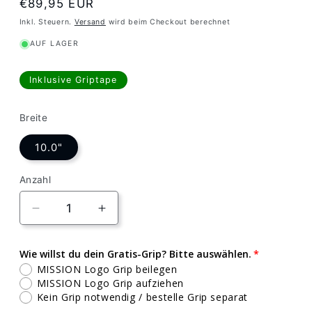
Normaler
€89,95 EUR
Preis
Inkl. Steuern.
Versand
wird beim Checkout berechnet
AUF LAGER
Inklusive Griptape
Breite
10.0"
Anzahl
Verringere
Erhöhe
die
die
Menge
Menge
Wie willst du dein Gratis-Grip? Bitte auswählen.
für
für
MISSION Logo Grip beilegen
Anti
Anti
MISSION Logo Grip aufziehen
Hero
Hero
Kein Grip notwendig / bestelle Grip separat
Horse
Horse