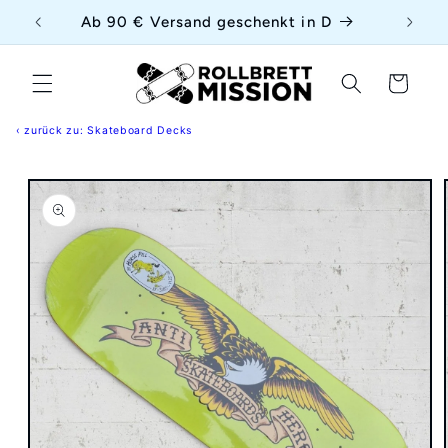
Direkt
{{currency}}{{discount}} undefined
uf
Ab 90 € Versand geschenkt in D
zum
Inhalt
View Cart
Warenkorb
‹ zurück zu: Skateboard Decks
duktinformationen
ingen