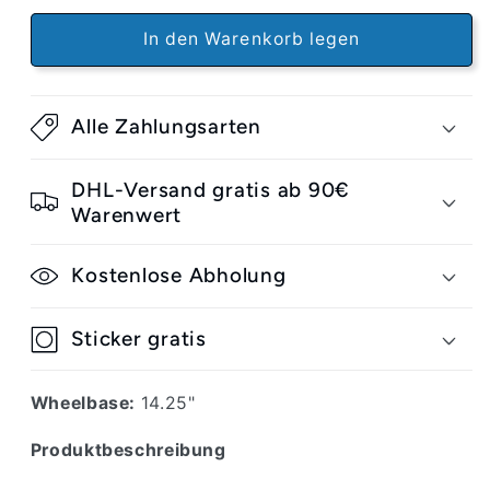
Pill
Pill
Team
Team
In den Warenkorb legen
Classic
Classic
Eagle
Eagle
10.0
10.0
Alle Zahlungsarten
Deck
Deck
DHL-Versand gratis ab 90€
Warenwert
Kostenlose Abholung
Sticker gratis
Wheelbase:
14.25"
Produktbeschreibung