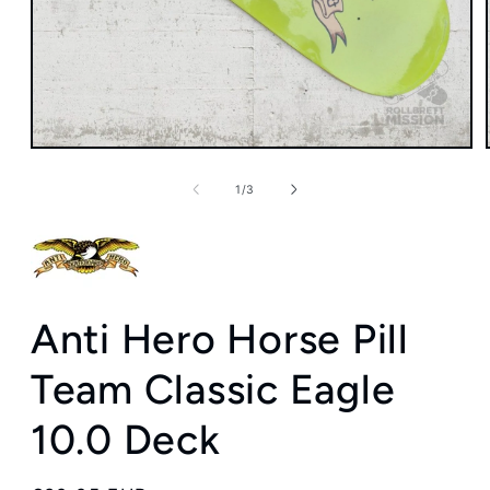
Medien
1
in
von
1
/
3
Modal
öffnen
Anti Hero Horse Pill
Team Classic Eagle
10.0 Deck