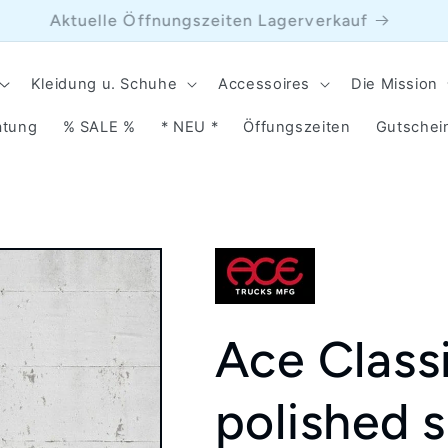
Ab 90 € Versand geschenkt in D
Kleidung u. Schuhe
Accessoires
Die Mission
atung
% SALE %
* NEU *
Öffungszeiten
Gutschei
Ace Class
polished s