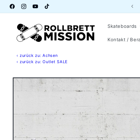
Direkt
Aktuelle Öffnungszeiten Lagerverkauf
zum
Facebook
Instagram
YouTube
TikTok
Inhalt
Skateboards
Kontakt / Ber
‹ zurück zu: Achsen
‹ zurück zu: Outlet SALE
Zu
Produktinformationen
springen