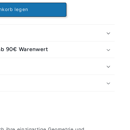
nkorb legen
 ab 90€ Warenwert
g
 ihre einzigartige Geometrie und