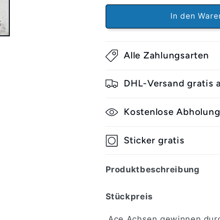
Classic
Classic
33
33
In den Ware
Truck
Truck
polished
polished
silver
silver
Alle Zahlungsarten
DHL-Versand gratis
Kostenlose Abholun
Sticker gratis
Produktbeschreibung
Stückpreis
Ace Achsen gewinnen durch