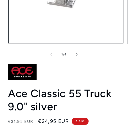
Medien
1
in
von
1
/
4
Modal
öffnen
Ace Classic 55 Truck
9.0" silver
Normaler
Verkaufspreis
€24,95 EUR
Sale
€31,95 EUR
Preis