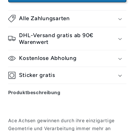
9.0&quot;
9.0&quot;
silver
silver
Alle Zahlungsarten
DHL-Versand gratis ab 90€
Warenwert
Kostenlose Abholung
Sticker gratis
Produktbeschreibung
Ace Achsen gewinnen durch ihre einzigartige
Geometrie und Verarbeitung immer mehr an