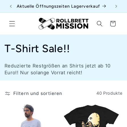
Direkt
Aktuelle Öffnungszeiten Lagerverkauf
zum
Inhalt
Warenkorb
K
T-Shirt Sale!!
a
Reduzierte Restgrößen an Shirts jetzt ab 10
t
Euro!! Nur solange Vorrat reicht!
e
Filtern und sortieren
40 Produkte
g
o
r