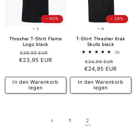
- 40%
- 28%
⚬ S
⚬ M
Thrasher T-Shirt Flame
T-Shirt Thrasher Krak
Logo black
Skulls black
Normaler
Verkaufspreis
2
(2)
€39,95 EUR
Bewertung
€23,95 EUR
Preis
Normaler
Verkaufs
insgesamt
€34,99 EUR
€24,95 EUR
Preis
In den Warenkorb
In den Warenkorb
legen
legen
1
2