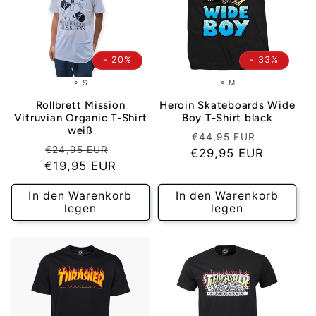
i
e
- 20%
- 33%
⚬ S
⚬ M
:
Rollbrett Mission
Heroin Skateboards Wide
Vitruvian Organic T-Shirt
Boy T-Shirt black
weiß
Normaler
Verkaufs
€44,95 EUR
Normaler
Verkaufspreis
€24,95 EUR
€29,95 EUR
Preis
€19,95 EUR
Preis
In den Warenkorb
In den Warenkorb
legen
legen