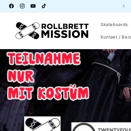
Direkt
Aktuelle Öffnungszeiten Lagerverkauf
zum
Facebook
Instagram
YouTube
TikTok
Inhalt
Skateboards
Kontakt / Ber