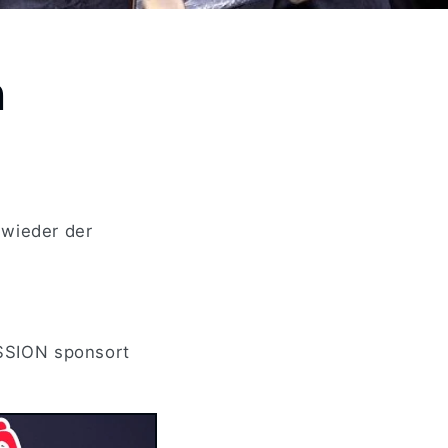
m
 wieder der
SSION sponsort