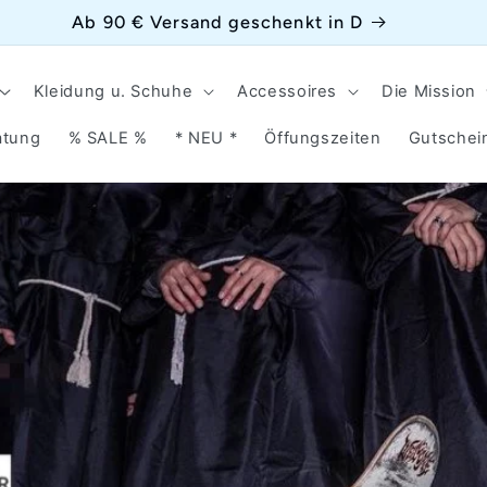
Ab 90 € Versand geschenkt in D
Kleidung u. Schuhe
Accessoires
Die Mission
atung
% SALE %
* NEU *
Öffungszeiten
Gutschei